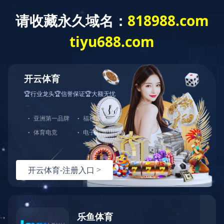
当前位置：首页
产品展厅
WQ型无堵塞潜水排污泵
WQ型无堵塞潜水排污泵
点击图片进入产品详情
大
大
型
型
WQ型无堵塞潜水排污泵
WQ型无堵塞潜水排污泵
大
型