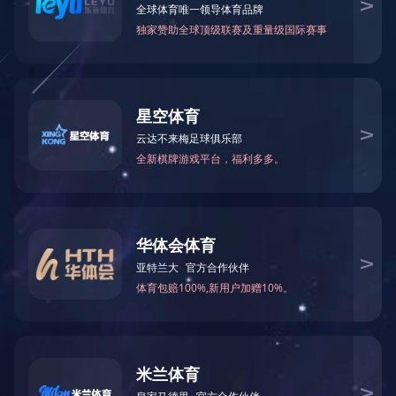
WQ型无堵塞潜水排污泵
辽ICP备09009061号-1
辽公网安备000000
版权所有：WG官方网站
技术支持：辽宁华睿科技有限公司
地址：
辽宁省葫芦岛市高桥经济开发区
星空官方站登录入口
|
「B体育」
|
乐动在线
|
XINGKONG.COM
|
欧宝ob官网登录入口（中国）有限公司
|
leyu·乐鱼（中国）体
育官方网站
|
乐竞官方网站
|
开云手机官方版登录入口
|


