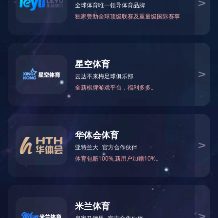
公司从1986年创建至今，秉承以质量求生存，以创新求发展的经营理念。通过和高等院校与科研单位的长期技术合作，承担多项国家科研项目，多次获得国家资金
支持，不断开发生产符合用户需求的、多样化的高性能产品。公司占地40000多平方米，建筑面积18000平方米、总资产过亿元。现有员工518人，其中设备工程专家库有
级别专家2名、有级别工程师2名、工程师29名、技术员11名。目前已拥有十六大类、五十个系列、五千多个型号的通达产品，其中部分产品荣获技术发明专利。产品注
册商标《神流》，在市场上有着广泛的品牌效应。生产的产品主要应用于冶金、矿山、石油、化工、电力、热力、供水、城建、消防、空调等各个领域。营销网络遍及
大江南北，在主要省市分别设有分公司，并远销东北亚、东南亚等国家和地区。
从产品的开发、设计、生产、销售都严格按照ISO9001国际质量体系认证标准进行管理和实施。技术、质量水平成熟，生产检测设备先进，拥有树脂砂、覆膜砂造型
铸造生产线、中频电炉冶炼、高精数控机床、物理化学实验室。设计生产的所有产品各项性能指标，均达到了国家工业泵质量监督检验中心的要求。煤矿企业所需要的
各种系列矿用水泵，都具有国家安全生产监察总局颁发的《矿用产品安全标志证书》。是中国通用机械泵业协会、辽宁省对外贸易企业协会团体会员单位，中华人民共
和国进出口企业。2012年中国通用机械工业协会授予集团公司所在地“中国打渔山泵业基地”称号。中国通用机械工业协会隋永滨会长为其题词“建设好泵业基地，为国民
经济建设服务”。
WG官方网站，在专业技术、设备、设施、人员组织、经验业绩等方面具有完善的质量保证体系、制造质量控制、经营管理的相应资格、能力和良好的银行资信、商
业信誉。将继续以振兴民族泵类产品为己任，以科技创新为动力，致力于成为技术先进、品种齐全，具有泵类产品、给水设备、电控设备、电机供应一体化能力的现代
企业。为用户解决流体输送中的难题，充分满足用户对产品多样化的需求，提供更为高效节能、科技环保的完整售前、售中、售后服务，并可根据用户的具体要求设计
制造各种泵类产品。欢迎选购使用《神流》牌泵类产品，WG官方网站董事长刘文喜、总裁刘九辉携全体员工竭诚为您服务，携手并肩、与时俱进，共创辉煌！
辽ICP备09009061号-1
辽公网安备000000
版权所有：WG官方网站
技术支持：辽宁华睿科技有限公司
地址：
辽宁省葫芦岛市高桥经济开发区