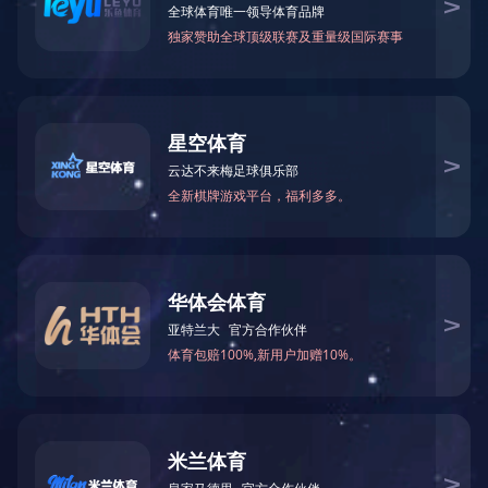
性能范围
流量：5-140m3/h
扬程：18-320m
主要用途
QJ系列井用潜水电泵宜输送不含固体颗粒的清水或物理化学性质类似于清水的液体之用。广泛用于农田灌溉、城市和工矿企业饮排水。
辽ICP备09009061号-1
辽公网安备000000
版权所有：WG官方网站
技术支持：辽宁华睿科技有限公司
地址：
辽宁省葫芦岛市高桥经济开发区
星空官方站登录入口
|
「B体育」
|
乐动在线
|
XINGKONG.COM
|
欧宝ob官网登录入口（中国）有限公司
|
leyu·乐鱼（中国）体
育官方网站
|
乐竞官方网站
|
开云手机官方版登录入口
|


