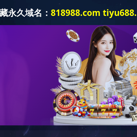
产品应用
新闻资讯
营销服务
大
大
型
型