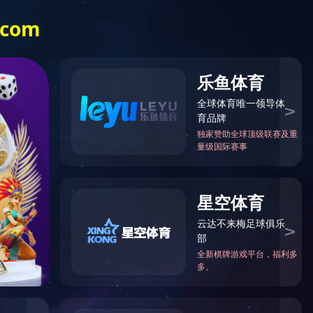
全国服务热

线
0429-4561565
样本下载
下属企业
WG（中国）有限公司
DG型卧式多级离心
泵
产品概述：
D型多级
分段式卧式离心泵是
我公司依据三维湍流
理论，应用 CAD 及
CFD 软件设计的高效
节能更新换代产品，
根据输入介质、温度
派生出DG、MD、DF
系列泵。

查看产品参数