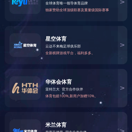
离心泵
流量扬程降低 1.泵内或吸入管内有气体(重新灌泵) 2.泵内或管路有杂物堵塞(检查清理)
电流超高 转子与泵体摩擦(解体修理)
离心泵
振动值增大 1.泵轴与原动机对中不良(重新校) 2.轴承磨损严重(正更) 3.转子部分不平衡(换检查消除) 4.地脚螺栓松动(紧固螺栓) 5.泵抽空(工艺调整矫直)
6.轴弯曲(更换) 7.泵内部磨擦(检查消除) 8.转子零件松动或破损(紧固检查) 9.叶轮中有异物(消除异物)
离心泵
机械密封泄漏严重 1．机械密封损坏或安装不当(检查更换) 2.封液压力不当(调整) 3.操作波动大(稳定操作重新校正校验) 4.泵轴与原动机对中不良(找正) 5.
轴弯曲或轴承损坏(更换)
离心泵
轴承温度过高 1.轴承箱内油过少或太赃(加油换油) 2.润滑油变质(换润滑油) 3.轴承冷却效果不好(检查调整) 4.转子不平衡或偏心(检查消除) 5.轴承损伤(检
查更换)
离心
泵输不出液体 1.总扬程与泵额定扬程不符(换泵) 2.管路漏气(检查消除) 3.泵转向不对(调整转向) 4.吸入扬程过高或灌注高不够(降低安装、增入口压) 5.泵内或
管路内有气体(灌泵排气)
以上是
葫芦岛水泵厂通达泵业同您分享的内容，希望对您有所帮助。
返回列表

上一篇
潜水排污泵介绍（一）
下一篇
水泵扬程与流量如何计算
辽ICP备09009061号-1
辽公网安备000000
版权所有：WG官方网站
技术支持：辽宁华睿科技有限公司
地址：
辽宁省葫芦岛市高桥经济开发区
星空官方站登录入口
|
「B体育」
|
乐动在线
|
XINGKONG.COM
|
欧宝ob官网登录入口（中国）有限公司
|
leyu·乐鱼（中国）体
育官方网站
|
乐竞官方网站
|
开云手机官方版登录入口
|


